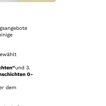
gsangebote
inige
gewählt
chten“
und 3.
nschichten 0-
ter dem