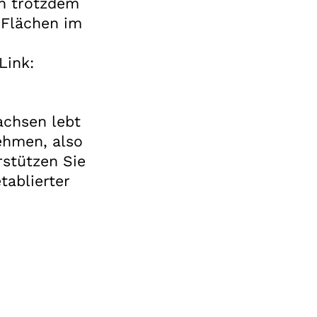
ch trotzdem
 Flächen im
Link:
achsen lebt
nehmen, also
rstützen Sie
tablierter