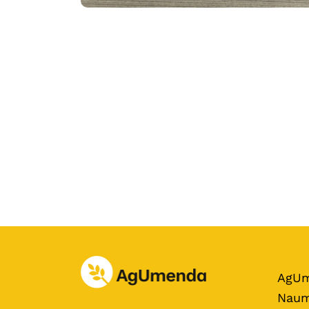
AgU
Naum