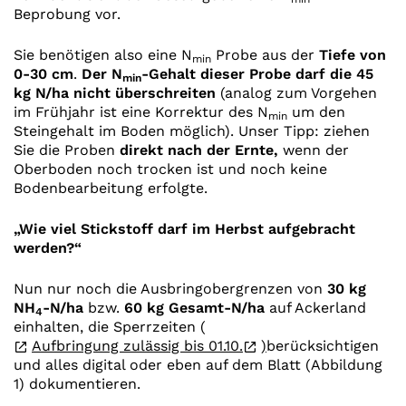
Beprobung vor.
Sie benötigen also eine N
Probe aus der
Tiefe von
min
0-30 cm
.
Der N
-Gehalt dieser Probe darf die 45
min
kg N/ha nicht überschreiten
(analog zum Vorgehen
im Frühjahr ist eine Korrektur des N
um den
min
Steingehalt im Boden möglich). Unser Tipp: ziehen
Sie die Proben
direkt nach der Ernte,
wenn der
Oberboden noch trocken ist und noch keine
Bodenbearbeitung erfolgte.
„Wie viel Stickstoff darf im Herbst aufgebracht
werden?“
Nun nur noch die Ausbringobergrenzen von
30 kg
NH
-N/ha
bzw.
60 kg Gesamt-N/ha
auf Ackerland
4
einhalten, die Sperrzeiten (
Aufbringung zulässig bis 01.10.
)
berücksichtigen
und alles digital oder eben auf dem Blatt (Abbildung
1) dokumentieren.