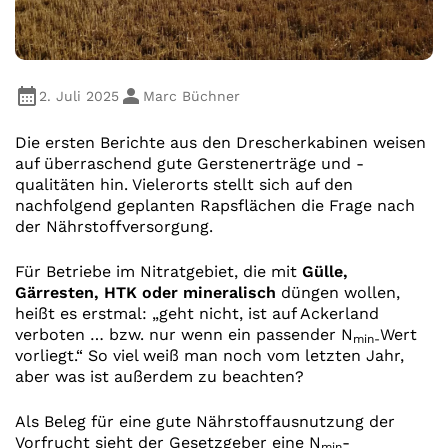
2. Juli 2025
Marc Büchner
Die ersten Berichte aus den Drescherkabinen weisen
auf überraschend gute Gerstenerträge und -
qualitäten hin. Vielerorts stellt sich auf den
nachfolgend geplanten Rapsflächen die Frage nach
der Nährstoffversorgung.
Für Betriebe im Nitratgebiet, die mit
Gülle,
Gärresten, HTK oder mineralisch
düngen wollen,
heißt es erstmal: „geht nicht, ist auf Ackerland
verboten … bzw. nur wenn ein passender N
Wert
min-
vorliegt.“ So viel weiß man noch vom letzten Jahr,
aber was ist außerdem zu beachten?
Als Beleg für eine gute Nährstoffausnutzung der
Vorfrucht sieht der Gesetzgeber eine N
-
min