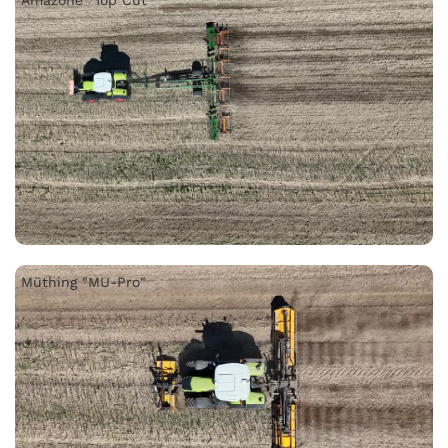
Amazone "Top Cut"
Müthing "MU-Pro"