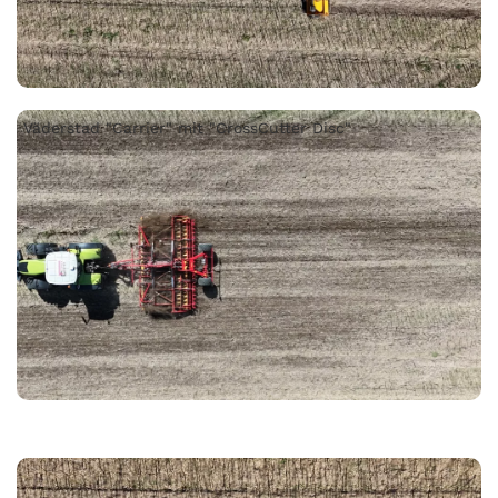
Väderstad "Carrier" mit "CrossCutter Disc"